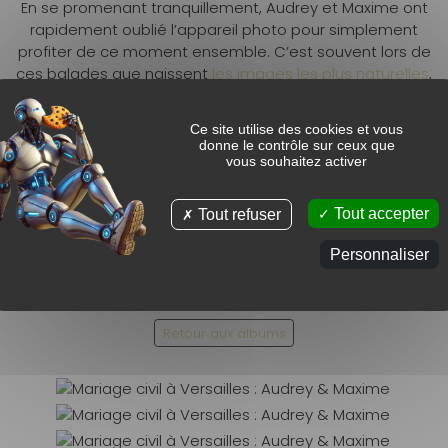
En se promenant tranquillement, Audrey et Maxime ont
rapidement oublié l’appareil photo pour simplement
profiter de ce moment ensemble. C’est souvent lors de
ces balades que naissent
les images les plus naturelles
,
celles où l’on retrouve vraiment la complicité des mariés.
Et si vous observez bien certaines images, vous
Ce site utilise des cookies et vous
reconnaîtrez peut-être, en toile de fond, l’un des
donne le contrôle sur ceux que
monuments les plus emblématiques de France.
vous souhaitez activer
De jolies
photos de mariage à Versailles
, sincères et
remplies de tendresse, exactement comme on les aime.
Tout accepter
Tout refuser
Après m'avoir choisie comme
photographe pour le
mariage civil à Versailles
, Audrey et Maxime m'ont
Personnaliser
renouvelé leur confiance pour
photographier leur
mariage laïque à Cambrai
.
Retour aux albums